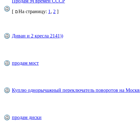
Продам зч времён СССР
[
На страницу:
1
,
2
]
Диван и 2 кресла 2141))
продам мост
Куплю однорычажный переключатель поворотов на Москв
продам диски