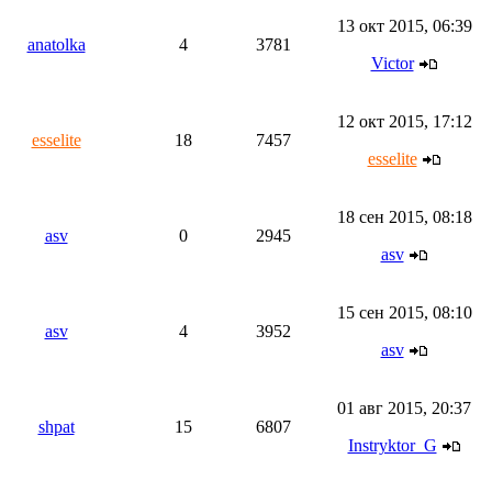
13 окт 2015, 06:39
anatolka
4
3781
Victor
12 окт 2015, 17:12
esselite
18
7457
esselite
18 сен 2015, 08:18
asv
0
2945
asv
15 сен 2015, 08:10
asv
4
3952
asv
01 авг 2015, 20:37
shpat
15
6807
Instryktor_G