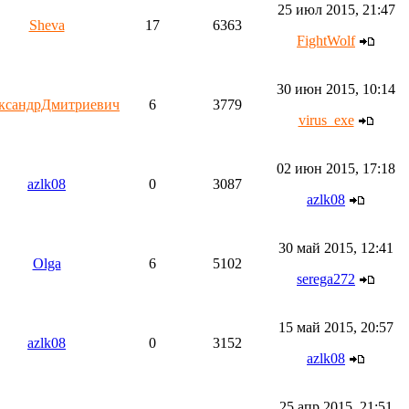
25 июл 2015, 21:47
Sheva
17
6363
FightWolf
30 июн 2015, 10:14
ксандрДмитриевич
6
3779
virus_exe
02 июн 2015, 17:18
azlk08
0
3087
azlk08
30 май 2015, 12:41
Olga
6
5102
serega272
15 май 2015, 20:57
azlk08
0
3152
azlk08
25 апр 2015, 21:51