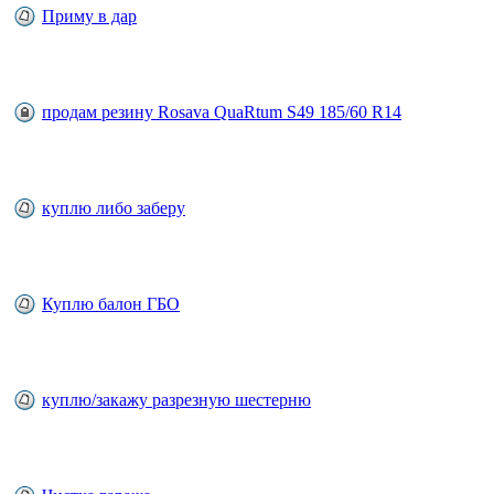
Приму в дар
продам резину Rosava QuaRtum S49 185/60 R14
куплю либо заберу
Куплю балон ГБО
куплю/закажу разрезную шестерню