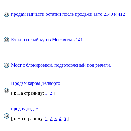
продам запчасти остатки после продажи авто 2140 и 412
Куплю голый кузов Москвича 2141.
Мост с блокировкой, подготовленый под рычаги.
Продам карбы Деллорто
[
На страницу:
1
,
2
]
продам,отдам...
[
На страницу:
1
,
2
,
3
,
4
,
5
]