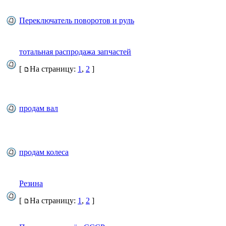
Переключатель поворотов и руль
тотальная распродажа запчастей
[
На страницу:
1
,
2
]
продам вал
продам колеса
Резина
[
На страницу:
1
,
2
]