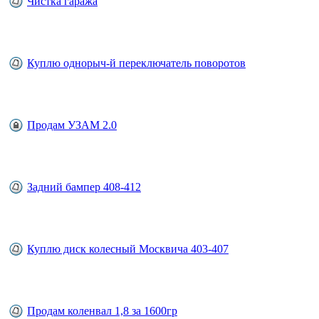
Чистка гаража
Куплю однорыч-й переключатель поворотов
Продам УЗАМ 2.0
Задний бампер 408-412
Куплю диск колесный Москвича 403-407
Продам коленвал 1,8 за 1600гр