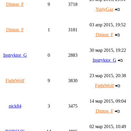
Dimon_F
9
3718
YuriyGaz
03 апр 2015, 19:52
Dimon_F
1
3181
Dimon_F
30 мар 2015, 19:22
Instryktor_G
0
2883
Instryktor_G
23 мар 2015, 20:38
FightWolf
9
3830
FightWolf
14 мар 2015, 09:04
nick84
3
3475
Dimon_F
02 мар 2015, 10:49