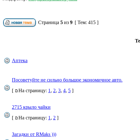
Страница
5
из
9
[ Тем: 415 ]
Т
Аптека
Посоветуйте не сильно большое экономичное авто.
[
На страницу:
1
,
2
,
3
,
4
,
5
]
2715 крыло чайки
[
На страницу:
1
,
2
]
Загадки от RMaks )))