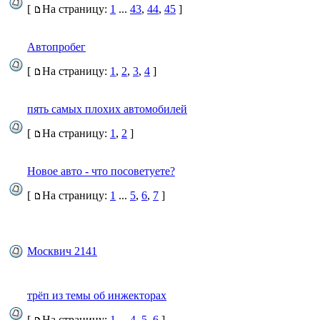
[
На страницу:
1
...
43
,
44
,
45
]
Автопробег
[
На страницу:
1
,
2
,
3
,
4
]
пять самых плохих автомобилей
[
На страницу:
1
,
2
]
Новое авто - что посоветуете?
[
На страницу:
1
...
5
,
6
,
7
]
Москвич 2141
трёп из темы об инжекторах
[
На страницу:
1
...
4
,
5
,
6
]