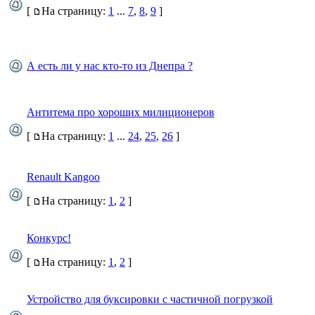
[
На страницу:
1
...
7
,
8
,
9
]
А есть ли у нас кто-то из Днепра ?
Антитема про хороших милиционеров
[
На страницу:
1
...
24
,
25
,
26
]
Renault Kangoo
[
На страницу:
1
,
2
]
Конкурс!
[
На страницу:
1
,
2
]
Устройство для буксировки с частичной погрузкой