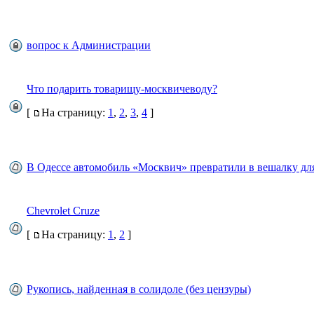
вопрос к Администрации
Что подарить товарищу-москвичеводу?
[
На страницу:
1
,
2
,
3
,
4
]
В Одессе автомобиль «Москвич» превратили в вешалку дл
Chevrolet Cruze
[
На страницу:
1
,
2
]
Рукопись, найденная в солидоле (без цензуры)