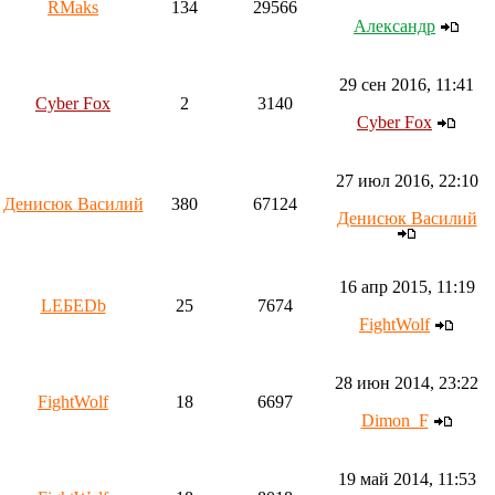
RMaks
134
29566
Aлександр
29 сен 2016, 11:41
Cyber Fox
2
3140
Cyber Fox
27 июл 2016, 22:10
Денисюк Василий
380
67124
Денисюк Василий
16 апр 2015, 11:19
LEБEDb
25
7674
FightWolf
28 июн 2014, 23:22
FightWolf
18
6697
Dimon_F
19 май 2014, 11:53