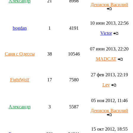
Aлександр
21
8998
Денисюк Василий
10 июн 2013, 22:56
bogdan
1
4191
Victor
07 июн 2013, 22:20
Саня с Одессы
38
10546
MADCAT
27 фев 2013, 22:19
FightWolf
17
7580
Lev
05 ноя 2012, 11:46
Aлександр
3
5587
Денисюк Василий
15 окт 2012, 18:55