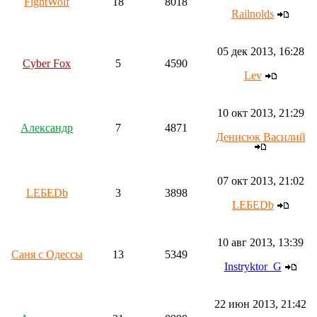
FightWolf
18
8018
Railnolds
05 дек 2013, 16:28
Cyber Fox
5
4590
Lev
10 окт 2013, 21:29
Aлександр
7
4871
Денисюк Василий
07 окт 2013, 21:02
LEБEDb
3
3898
LEБEDb
10 авг 2013, 13:39
Саня с Одессы
13
5349
Instryktor_G
22 июн 2013, 21:42