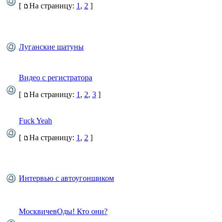
[
На страницу:
1
,
2
]
Луганские шатуны
Видео с регистратора
[
На страницу:
1
,
2
,
3
]
Fuck Yeah
[
На страницу:
1
,
2
]
Интервью с автоугонщиком
МосквичевОды! Кто они?