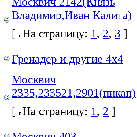
Москвич 2142(Князь
Владимир,Иван Калита)
[
На страницу:
1
,
2
,
3
]
Гренадер и другие 4х4
Москвич
2335,233521,2901(пикап)
[
На страницу:
1
,
2
]
Москвич 403